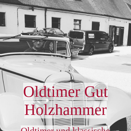
⌂
Kontakt
Dienstleistungen
Zu verkaufen
Oldtimer Gut
Holzhammer
Anfahrt
Oldtimer und klassische